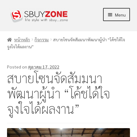
Menu
ร้านค้า
หน้าหลัก
กิจกรรม
สบายโซนจัดสัมมนาพัฒนาผู้นำ “โค้ชได้ใจ
จูงใจได้ผลงาน”
ผลิตภัณฑ์
ข่าวสาร/บทความ
Posted on
ตุลาคม 17, 2022
สบายโซนจัดสัมมนา
การตลาด
พัฒนาผู้นำ “โค้ชได้ใจ
บัญชีของฉัน
จูงใจได้ผลงาน”
แจ้งชำระเงิน