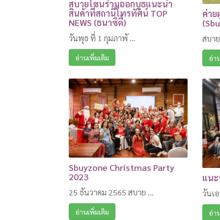
สบายโซนร่วมออกบูธแนะนำ
สินค้าที่สถานีโทรทัศน์ TOP
ค่าย
NEWS (ธนาซิตี้)
(Sb
วันพุธ ที่ 1 กุมภาพั ...
สบาย
อ่านเพิ่มเติม
อ่าน
Sbuyzone Christmas Party
2023
แนะน
25 ธันวาคม 2565 สบาย ...
วันเอ
อ่านเพิ่มเติม
อ่าน