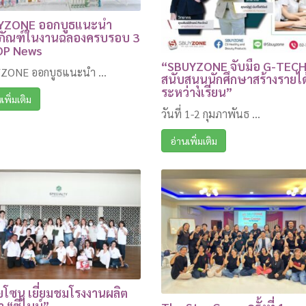
YZONE ออกบูธแนะนำ
ตภัณฑ์ในงานฉลองครบรอบ 3
OP News
“SBUYZONE จับมือ G-TEC
ZONE ออกบูธแนะนำ ...
สนับสนุนนักศึกษาสร้างรายได
ระหว่างเรียน”
เพิ่มเติม
วันที่ 1-2 กุมภาพันธ ...
อ่านเพิ่มเติม
โซน เยี่ยมชมโรงงานผลิต
้า “ซีไนน์”