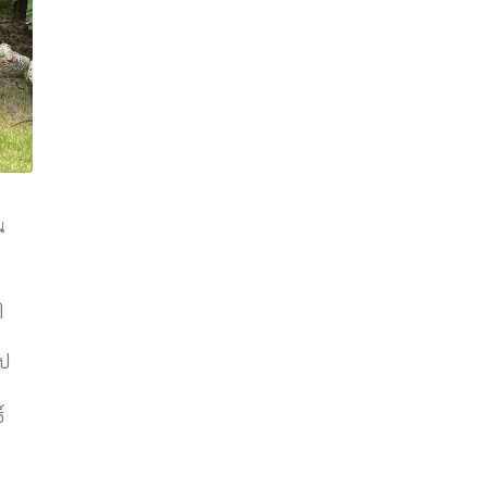
น
ๆ
ไป
์