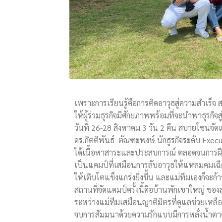
เพราะการเรียนรู้คือการติดอาวุธสู่ความสำเร็จ
ให้ผู้ร่วมธุรกิจมีศักยภาพพร้อมที่จะนำพาธุรกิจส
วันที่ 26-28 สิงหาคม 3 วัน 2 คืน สบายโซนจั
ดร.กิตติพันธ์ ตัณฑะพงษ์ นักธูรกิจระดับ Ex
ได้เนื้อหาสาระและประสบการณ์ ตลอดจนการฝึก
เป็นแคมป์ที่เสมือนการลับอาวุธให้แหลมคมเฉี
ให้เติบโตแข็งแกร่งยิ่งขึ้น และแม่ทีมเองก็จะก้าวสู
สถานที่จัดแคมป์ครั้งนี้คือบ้านพักเขาใหญ่ ข
ระหว่างแม่ทีมเสมือนญาติมิตรที่ดูแลช่วยเหลือเก
จบการสัมมนาด้วยความรักแบบมีการหลั่งน้ำตา