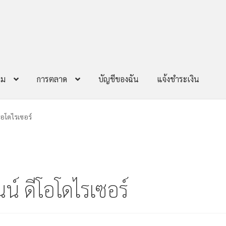
าม
การตลาด
บัญชีของฉัน
แจ้งชำระเงิน
โอโดไรเซอร์
นน์ ดีโอโดไรเซอร์