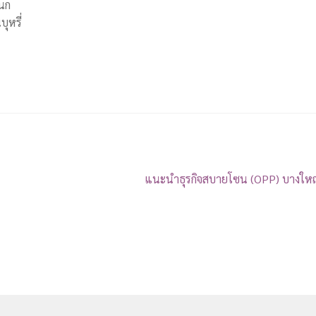
 นก
บุหรี่
แนะนำธุรกิจสบายโซน (OPP) บางใหญ