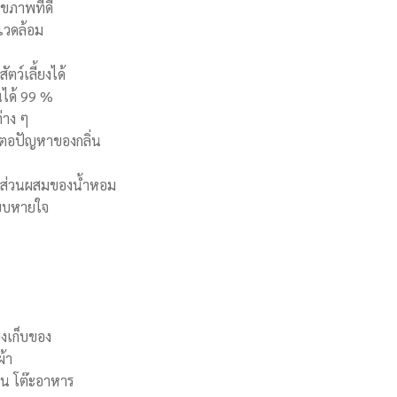
ขภาพที่ดี
งแวดล้อม
ตว์เลี้ยงได้
นได้ 99 %
่าง ๆ
้นตอปัญหาของกลิ่น
ไม่ส่วนผสมของน้ำหอม
ะบบหายใจ
องเก็บของ
ผ้า
่น โต๊ะอาหาร