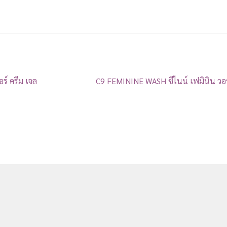
์ ครีม เจล
C9 FEMININE WASH ซีไนน์ เฟมินิน ว