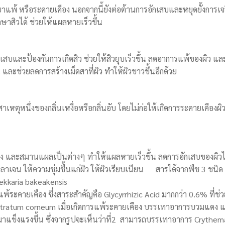
ริยาแพ้ หรือระคายเคือง นอกจากนี้ยังต่อต้านการอักเสบและหยุดยั้งการเจ
กษาสิวได้ ช่วยให้แผลหายเร็วขึ้น
กเสบและป้องกันการเกิดสิว ช่วยให้สิวยุบเร็วขึ้น ลดอาการแพ้ของผิว และ
้น และช่วยลดการสร้างเม็ดสาที่ผิว ทำให้ผิวขาวขึ้นอีกด้วย
สาเหตุหนึ่งของกลิ่นเหงื่อหรือกลิ่นอับ โดยไม่ก่อให้เกิดการระคายเคืองผิ
ง และสมานแผลเป็นต่างๆ ทำให้แผลหายเร็วขึ้น ลดการอักเสบของผิวไ
ลาเจน ให้ความชุ่มชื้นแก่ผิว ให้ผิวเรียบเนียน สารได้จากพืช 3 ชนิด 
ekkaria bakeakensis
้ระคายเคือง ซึ่งสาระสำคัญคือ Glycyrrhizic Acid มากกว่า 0.6% ที่ช่
tratum corneum เมื่อเกิดการแพ้ระคายเคือง บรรเทาอาการบวมแดง 
มาแข็งแรงขึ้น ซึ่งจากรูปจะเห็นว่าที่2 สามารถบรรเทาอาการ Crythema