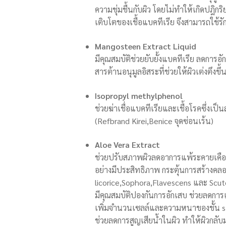
ความชุ่มชื้นกับผิว โดยไม่ทำให้เกิดปฎิก
เติบโตของเชื้อแบคทีเรีย จึงสามารถใช้รั
Mangosteen
Extract Liquid
มีคุณสมบัติช่วยยับยั้งแบคทีเรีย ลดการอั
สารต้านอนุมูลอิสระที่ช่วยให้ผิวเต่งตึงขึ
Isopropyl
methylphenol
ช่วยฆ่าเชื่อแบคทีเรียและเชื้อโรคซึ่งเป็น
(Refbrand Kirei,Benice จุดซ่อนเร้น)
Aloe Vera Extract
ช่วยปรับสภาพผิวลดอาการแพ้ระคายเคือ
อย่างมีประสิทธิภาพ กระตุ้นการสร้างคลอ
licorice,Sophora,Flavescens และ Scut
มีคุณสมบัติปองกันการอักเสบ ช่วยลดการแพ
เพิ่มจำนวนเซลล์และความหนาของชั้น s
ช่วยลดการสูญเสียน้ำในผิว ทำให้ผิวกลับ