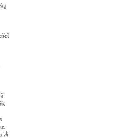
ริญ
ยังมี
ว
ด้
คือ
วย
และ
 ได้