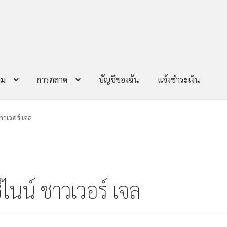
าม
การตลาด
บัญชีของฉัน
แจ้งชำระเงิน
วเวอร์ เจล
นน์ ชาวเวอร์ เจล