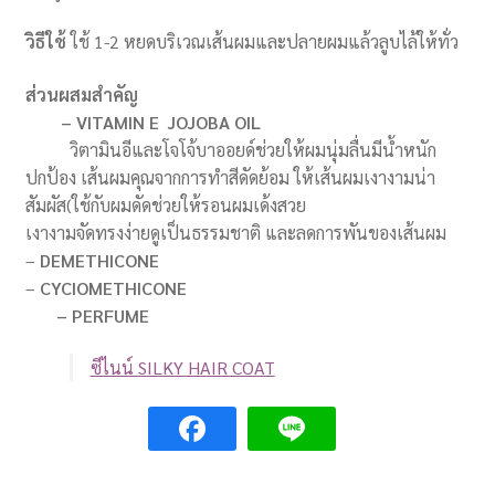
วิธีใช้
ใช้ 1-2 หยดบริเวณเส้นผมและปลายผมแล้วลูบไล้ให้ทั่ว
ส่วนผสมสำคัญ
– VITAMIN E JOJOBA OIL
วิตามินอีและโจโจ้บาออยด์ช่วยให้ผมนุ่มลื่นมีน้ำหนัก
ปกป้อง เส้นผมคุณจากการทำสีดัดย้อม ให้เส้นผมเงางามน่า
สัมผัส(ใช้กับผมดัดช่วยให้รอนผมเด้งสวย
เงางามจัดทรงง่ายดูเป็นธรรมชาติ และลดการพันของเส้นผม
–
DEMETHICONE
–
CYCIOMETHICONE
– PERFUME
ซีไนน์ SILKY HAIR COAT