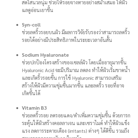
สดใสนวลนุ่ม ช่วยให้รอยจางหายอย่างสม่ำเสมอ ให้ผิว
แลดูอ่อนเยาขึ้น
Syn-coll
ช่วยลดริ้วรอยบนผิว มีผลการวิจัยรับรองว่าสามารถลดริ้ว
รอยได้อย่างมีประสิทธิภาพในระยะเวลาอันสั้น
Sodium Hyaluronate
ช่วยปกป้องโครงสร้างของเซลล์ผิว โดยเมื่ออายุมากขึ้น
Hyaluronic Acid จะมีปริมาณ ลดลง ทำให้ผิวเริ่มขาดน้ำ
และเกิดริ้วรอยขึ้น การใช้ Hyaluronic สามารถเสริม
สร้างให้ผิวมีความชุ่มชื้นมากขึ้น และลดริ้ว รอยที่อาจ
เกิดขึ้นได้
Vitamin B3
ช่วยลดริ้วรอย ลดรอยแดง/ดำเพิ่มความชุ่มชื้น ด้วยการก
ระตุ้นให้ผิวสร้างคอลลาเจน และเซราไมด์ ทำให้ผิวแข็ง
แรง ลดการระคายเคือง (irritants) ต่างๆ ได้ดีขึ้น รวมถึง